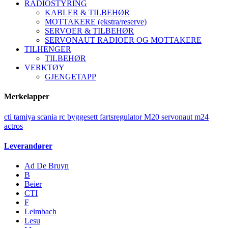
RADIOSTYRING
KABLER & TILBEHØR
MOTTAKERE (ekstra/reserve)
SERVOER & TILBEHØR
SERVONAUT RADIOER OG MOTTAKERE
TILHENGER
TILBEHØR
VERKTØY
GJENGETAPP
Merkelapper
cti
tamiya
scania
rc
byggesett
fartsregulator
M20
servonaut
m24
actros
Leverandører
Ad De Bruyn
B
Beier
CTI
F
Leimbach
Lesu