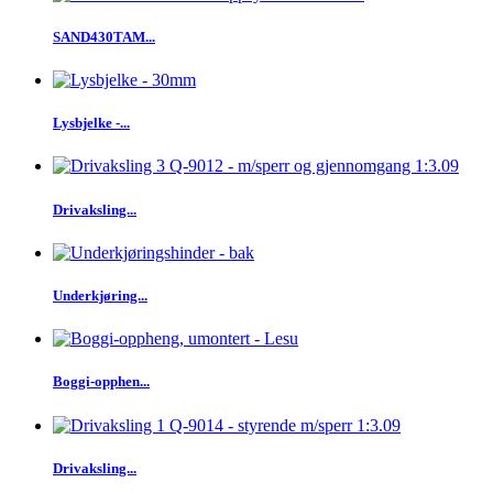
SAND430TAM...
Lysbjelke -...
Drivaksling...
Underkjøring...
Boggi-opphen...
Drivaksling...