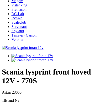
Magom
Pistenking
Premacon
RC-Lab
Rc4wd
Scaleclub
Servonaut
Soyland
Tamiya - Carson
Veroma
Scania lysprint front hoved
12V - 770S
Art.nr
23050
Tilstand
Ny