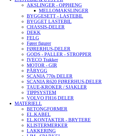
AKSLINGER - OPPHENG
MELLOMAKSLINGER
BYGGESETT - LASTEBIL
BYGGET LASTEBIL
CHASSIS-DELER
DEKK
FELG
Fører figurer
FØRERHUS-DELER
GODS - PALLER - STROPPER
IVECO Trakker
MOTOR - GIR
PÅBYGG
SCANIA 770s DELER
SCANIA R620 FØRERHUS-DELER
TAUE-KROKER / SJAKLER
TIPPSYSTEM
VOLVO FH16 DELER
MATERIELL
BETONGFORMER
EL.KABEL
EL.KONTAKTER - BRYTERE
KLISTERMERKER
LAKKERING