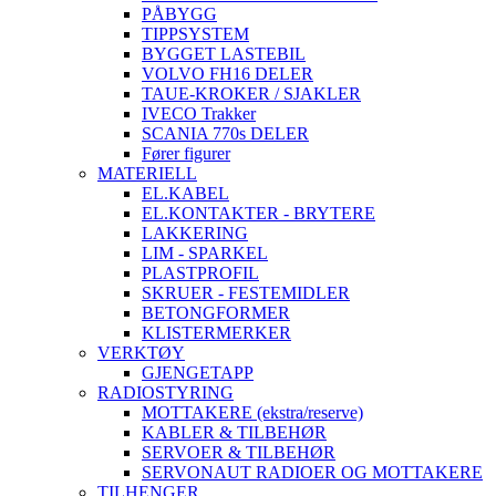
PÅBYGG
TIPPSYSTEM
BYGGET LASTEBIL
VOLVO FH16 DELER
TAUE-KROKER / SJAKLER
IVECO Trakker
SCANIA 770s DELER
Fører figurer
MATERIELL
EL.KABEL
EL.KONTAKTER - BRYTERE
LAKKERING
LIM - SPARKEL
PLASTPROFIL
SKRUER - FESTEMIDLER
BETONGFORMER
KLISTERMERKER
VERKTØY
GJENGETAPP
RADIOSTYRING
MOTTAKERE (ekstra/reserve)
KABLER & TILBEHØR
SERVOER & TILBEHØR
SERVONAUT RADIOER OG MOTTAKERE
TILHENGER