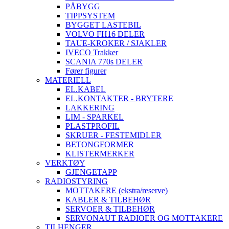
PÅBYGG
TIPPSYSTEM
BYGGET LASTEBIL
VOLVO FH16 DELER
TAUE-KROKER / SJAKLER
IVECO Trakker
SCANIA 770s DELER
Fører figurer
MATERIELL
EL.KABEL
EL.KONTAKTER - BRYTERE
LAKKERING
LIM - SPARKEL
PLASTPROFIL
SKRUER - FESTEMIDLER
BETONGFORMER
KLISTERMERKER
VERKTØY
GJENGETAPP
RADIOSTYRING
MOTTAKERE (ekstra/reserve)
KABLER & TILBEHØR
SERVOER & TILBEHØR
SERVONAUT RADIOER OG MOTTAKERE
TILHENGER