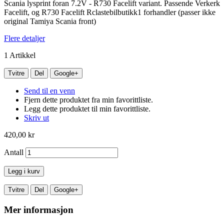
Scania lysprint foran 7.2V - R730 Facelift variant. Passende Verkerk
Facelift, og R730 Facelift Rclastebilbutikk1 forhandler (passer ikke
original Tamiya Scania front)
Flere detaljer
1
Artikkel
Tvitre
Del
Google+
Send til en venn
Fjern dette produktet fra min favorittliste.
Legg dette produktet til min favorittliste.
Skriv ut
420,00 kr
Antall
Legg i kurv
Tvitre
Del
Google+
Mer informasjon