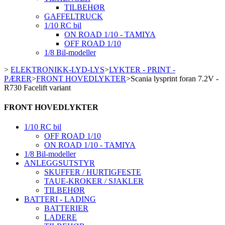
TILBEHØR
GAFFELTRUCK
1/10 RC bil
ON ROAD 1/10 - TAMIYA
OFF ROAD 1/10
1/8 Bil-modeller
>
ELEKTRONIKK-LYD-LYS
>
LYKTER - PRINT -
PÆRER
>
FRONT HOVEDLYKTER
>
Scania lysprint foran 7.2V -
R730 Facelift variant
FRONT HOVEDLYKTER
1/10 RC bil
OFF ROAD 1/10
ON ROAD 1/10 - TAMIYA
1/8 Bil-modeller
ANLEGGSUTSTYR
SKUFFER / HURTIGFESTE
TAUE-KROKER / SJAKLER
TILBEHØR
BATTERI - LADING
BATTERIER
LADERE