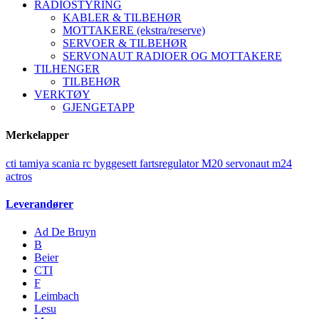
RADIOSTYRING
KABLER & TILBEHØR
MOTTAKERE (ekstra/reserve)
SERVOER & TILBEHØR
SERVONAUT RADIOER OG MOTTAKERE
TILHENGER
TILBEHØR
VERKTØY
GJENGETAPP
Merkelapper
cti
tamiya
scania
rc
byggesett
fartsregulator
M20
servonaut
m24
actros
Leverandører
Ad De Bruyn
B
Beier
CTI
F
Leimbach
Lesu