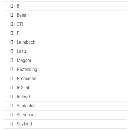
B
Beier
CTI
F
Leimbach
Lesu
Magom
Pistenking
Premacon
RC-Lab
Rc4wd
Scaleclub
Servonaut
Soyland