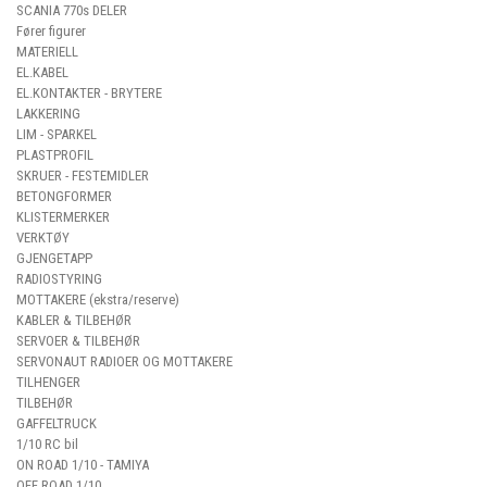
SCANIA 770s DELER
Fører figurer
MATERIELL
EL.KABEL
EL.KONTAKTER - BRYTERE
LAKKERING
LIM - SPARKEL
PLASTPROFIL
SKRUER - FESTEMIDLER
BETONGFORMER
KLISTERMERKER
VERKTØY
GJENGETAPP
RADIOSTYRING
MOTTAKERE (ekstra/reserve)
KABLER & TILBEHØR
SERVOER & TILBEHØR
SERVONAUT RADIOER OG MOTTAKERE
TILHENGER
TILBEHØR
GAFFELTRUCK
1/10 RC bil
ON ROAD 1/10 - TAMIYA
OFF ROAD 1/10