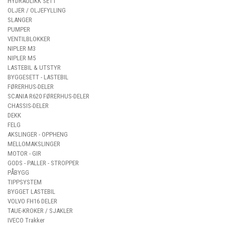
HYDRAULIKK SETT
OLJER / OLJEFYLLING
SLANGER
PUMPER
VENTILBLOKKER
NIPLER M3
NIPLER M5
LASTEBIL & UTSTYR
BYGGESETT - LASTEBIL
FØRERHUS-DELER
SCANIA R620 FØRERHUS-DELER
CHASSIS-DELER
DEKK
FELG
AKSLINGER - OPPHENG
MELLOMAKSLINGER
MOTOR - GIR
GODS - PALLER - STROPPER
PÅBYGG
TIPPSYSTEM
BYGGET LASTEBIL
VOLVO FH16 DELER
TAUE-KROKER / SJAKLER
IVECO Trakker