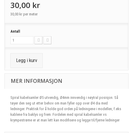
30,00 kr
30,00 kr
per meter
Antall
Legg i kurv
MER INFORMASJON
Spiral kabelsamler Ø5 utvendig, Ø4mm innvendig i nøytral posisjon. Så
tøyer den seg ut etter behov om man fyller opp over Ø4 dia med
ledninger. Praktisk for å holde god orden på ledningene i modellen, f.eks
kablene fra baklys og frem. Fordelen med sprial kabelsamler vs
krympestrøme er at man lett kan modifisere og legge til/fjerne ledninger