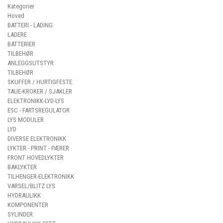
Kategorier
Hoved
BATTERI - LADING
LADERE
BATTERIER
TILBEHØR
ANLEGGSUTSTYR
TILBEHØR
SKUFFER / HURTIGFESTE
TAUE-KROKER / SJAKLER
ELEKTRONIKK-LYD-LYS
ESC - FARTSREGULATOR
LYS MODULER
LYD
DIVERSE ELEKTRONIKK
LYKTER - PRINT - PÆRER
FRONT HOVEDLYKTER
BAKLYKTER
TILHENGER-ELEKTRONIKK
VARSEL/BLITZ LYS
HYDRAULIKK
KOMPONENTER
SYLINDER