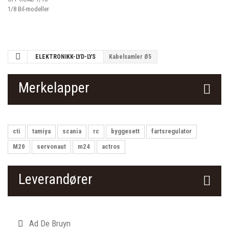
1/8 Bil-modeller
ELEKTRONIKK-LYD-LYS
Kabelsamler Ø5
Merkelapper
cti
tamiya
scania
rc
byggesett
fartsregulator
M20
servonaut
m24
actros
Leverandører
Ad De Bruyn