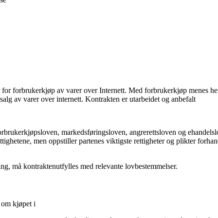
r for forbrukerkjøp av varer over Internett. Med forbrukerkjøp menes he
lg av varer over internett. Kontrakten er utarbeidet og anbefalt
orbrukerkjøpsloven, markedsføringsloven, angrerettsloven og ehandelslov
tighetene, men oppstiller partenes viktigste rettigheter og plikter forha
lling, må kontraktenutfylles med relevante lovbestemmelser.
 om kjøpet i