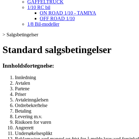
GAFFELTRUCK
1/10 RC bil
ON ROAD 1/10 - TAMIYA
OFF ROAD 1/10
1/8 Bil-modeller
>
Salgsbetingelser
Standard salgsbetingelser
Innholdsfortegnelse:
Innledning
Avtalen
Partene
Priser
Avtaleinngåelsen
Ordrebekreftelse
Betaling
Levering m.v.
Risikoen for varen
Angrerett
Undersøkelsesplikt
Reklamasjon ved mangel og frist for å melde krav ved forsinke