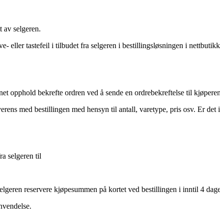
t av selgeren.
 eller tastefeil i tilbudet fra selgeren i bestillingsløsningen i nettbutik
nnet opphold bekrefte ordren ved å sende en ordrebekreftelse til kjøperen
erens med bestillingen med hensyn til antall, varetype, pris osv. Er de
a selgeren til
lgeren reservere kjøpesummen på kortet ved bestillingen i inntil 4 dager
anvendelse.