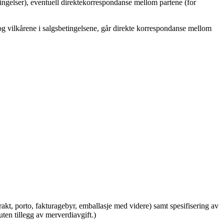
tingelser), eventuell direktekorrespondanse mellom partene (for
og vilkårene i salgsbetingelsene, går direkte korrespondanse mellom
rakt, porto, fakturagebyr, emballasje med videre) samt spesifisering av
 uten tillegg av merverdiavgift.)