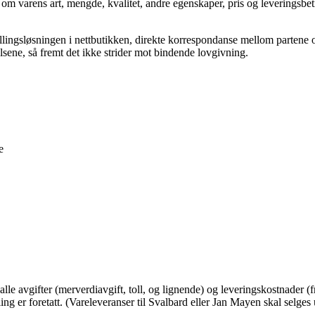
 om varens art, mengde, kvalitet, andre egenskaper, pris og leveringsbe
llingsløsningen i nettbutikken, direkte korrespondanse mellom partene 
lsene, så fremt det ikke strider mot bindende lovgivning.
e
le avgifter (merverdiavgift, toll, og lignende) og leveringskostnader (f
lling er foretatt. (Vareleveranser til Svalbard eller Jan Mayen skal selges