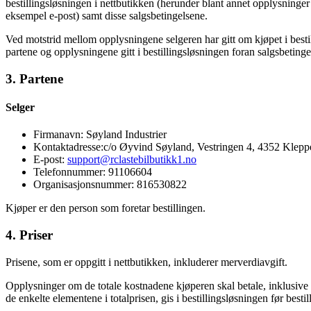
bestillingsløsningen i nettbutikken (herunder blant annet opplysninger
eksempel e-post) samt disse salgsbetingelsene.
Ved motstrid mellom opplysningene selgeren har gitt om kjøpet i besti
partene og opplysningene gitt i bestillingsløsningen foran salgsbetinge
3. Partene
Selger
Firmanavn: Søyland Industrier
Kontaktadresse:c/o Øyvind Søyland, Vestringen 4, 4352 Klepp
E-post:
support@rclastebilbutikk1.no
Telefonnummer: 91106604
Organisasjonsnummer: 816530822
Kjøper er den person som foretar bestillingen.
4. Priser
Prisene, som er oppgitt i nettbutikken, inkluderer merverdiavgift.
Opplysninger om de totale kostnadene kjøperen skal betale, inklusive al
de enkelte elementene i totalprisen, gis i bestillingsløsningen før besti