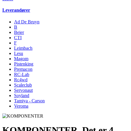
Leverandører
Ad De Bruyn
B
Beier
CTI
F
Leimbach
Lesu
Magom
Pistenking
Premacon
RC-Lab
Rc4wd
Scaleclub
Servonaut
Soyland
Tamiya - Carson
Veroma
KOMPONENTER
Det er 4