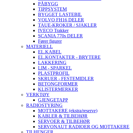
PÅBYGG
TIPPSYSTEM
BYGGET LASTEBIL
VOLVO FH16 DELER
TAUE-KROKER / SJAKLER
IVECO Trakker
SCANIA 770s DELER
Fører figurer
MATERIELL
EL.KABEL
EL.KONTAKTER - BRYTERE
LAKKERING
LIM - SPARKEL
PLASTPROFIL
SKRUER - FESTEMIDLER
BETONGFORMER
KLISTERMERKER
VERKTØY
GJENGETAPP
RADIOSTYRING
MOTTAKERE (ekstra/reserve)
KABLER & TILBEHØR
SERVOER & TILBEHØR
SERVONAUT RADIOER OG MOTTAKERE
TILHENGER