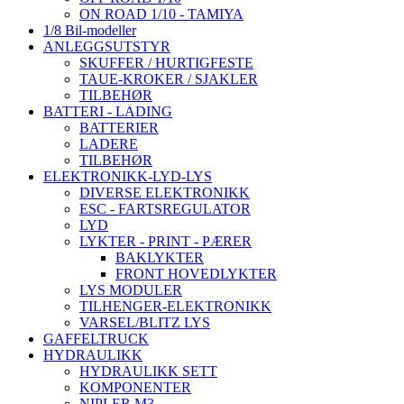
ON ROAD 1/10 - TAMIYA
1/8 Bil-modeller
ANLEGGSUTSTYR
SKUFFER / HURTIGFESTE
TAUE-KROKER / SJAKLER
TILBEHØR
BATTERI - LADING
BATTERIER
LADERE
TILBEHØR
ELEKTRONIKK-LYD-LYS
DIVERSE ELEKTRONIKK
ESC - FARTSREGULATOR
LYD
LYKTER - PRINT - PÆRER
BAKLYKTER
FRONT HOVEDLYKTER
LYS MODULER
TILHENGER-ELEKTRONIKK
VARSEL/BLITZ LYS
GAFFELTRUCK
HYDRAULIKK
HYDRAULIKK SETT
KOMPONENTER
NIPLER M3