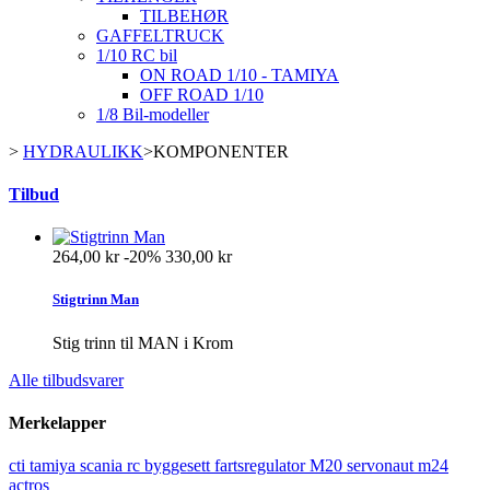
TILBEHØR
GAFFELTRUCK
1/10 RC bil
ON ROAD 1/10 - TAMIYA
OFF ROAD 1/10
1/8 Bil-modeller
>
HYDRAULIKK
>
KOMPONENTER
Tilbud
264,00 kr
-20%
330,00 kr
Stigtrinn Man
Stig trinn til MAN i Krom
Alle tilbudsvarer
Merkelapper
cti
tamiya
scania
rc
byggesett
fartsregulator
M20
servonaut
m24
actros