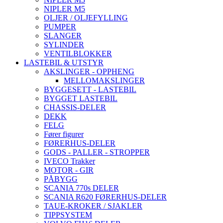
NIPLER M5
OLJER / OLJEFYLLING
PUMPER
SLANGER
SYLINDER
VENTILBLOKKER
LASTEBIL & UTSTYR
AKSLINGER - OPPHENG
MELLOMAKSLINGER
BYGGESETT - LASTEBIL
BYGGET LASTEBIL
CHASSIS-DELER
DEKK
FELG
Fører figurer
FØRERHUS-DELER
GODS - PALLER - STROPPER
IVECO Trakker
MOTOR - GIR
PÅBYGG
SCANIA 770s DELER
SCANIA R620 FØRERHUS-DELER
TAUE-KROKER / SJAKLER
TIPPSYSTEM