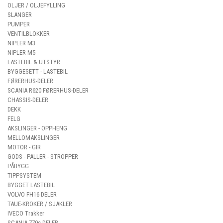
OLJER / OLJEFYLLING
SLANGER
PUMPER
VENTILBLOKKER
NIPLER M3
NIPLER M5
LASTEBIL & UTSTYR
BYGGESETT - LASTEBIL
FØRERHUS-DELER
SCANIA R620 FØRERHUS-DELER
CHASSIS-DELER
DEKK
FELG
AKSLINGER - OPPHENG
MELLOMAKSLINGER
MOTOR - GIR
GODS - PALLER - STROPPER
PÅBYGG
TIPPSYSTEM
BYGGET LASTEBIL
VOLVO FH16 DELER
TAUE-KROKER / SJAKLER
IVECO Trakker
SCANIA 770s DELER