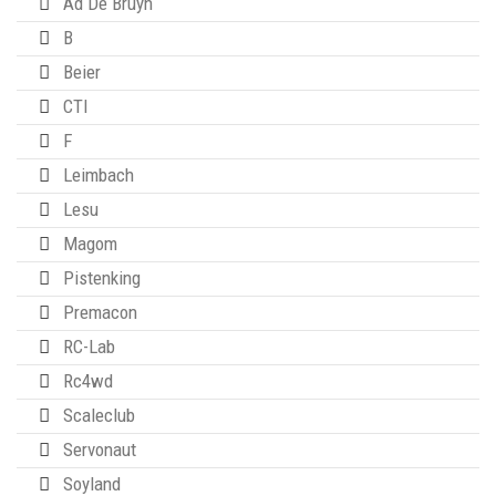
Ad De Bruyn
B
Beier
CTI
F
Leimbach
Lesu
Magom
Pistenking
Premacon
RC-Lab
Rc4wd
Scaleclub
Servonaut
Soyland