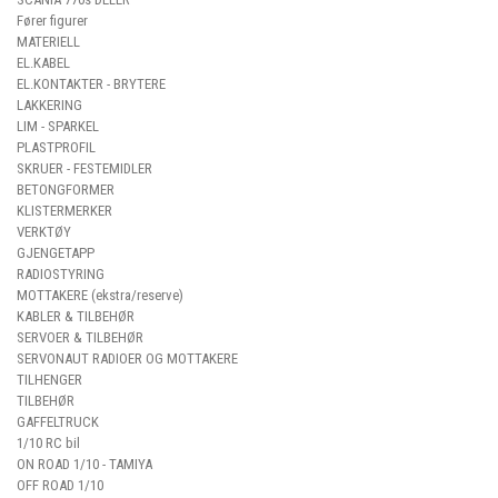
Fører figurer
MATERIELL
EL.KABEL
EL.KONTAKTER - BRYTERE
LAKKERING
LIM - SPARKEL
PLASTPROFIL
SKRUER - FESTEMIDLER
BETONGFORMER
KLISTERMERKER
VERKTØY
GJENGETAPP
RADIOSTYRING
MOTTAKERE (ekstra/reserve)
KABLER & TILBEHØR
SERVOER & TILBEHØR
SERVONAUT RADIOER OG MOTTAKERE
TILHENGER
TILBEHØR
GAFFELTRUCK
1/10 RC bil
ON ROAD 1/10 - TAMIYA
OFF ROAD 1/10