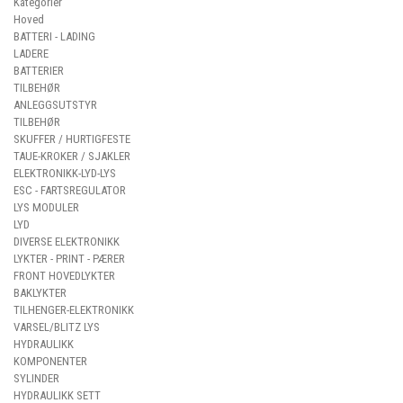
Kategorier
Hoved
BATTERI - LADING
LADERE
BATTERIER
TILBEHØR
ANLEGGSUTSTYR
TILBEHØR
SKUFFER / HURTIGFESTE
TAUE-KROKER / SJAKLER
ELEKTRONIKK-LYD-LYS
ESC - FARTSREGULATOR
LYS MODULER
LYD
DIVERSE ELEKTRONIKK
LYKTER - PRINT - PÆRER
FRONT HOVEDLYKTER
BAKLYKTER
TILHENGER-ELEKTRONIKK
VARSEL/BLITZ LYS
HYDRAULIKK
KOMPONENTER
SYLINDER
HYDRAULIKK SETT