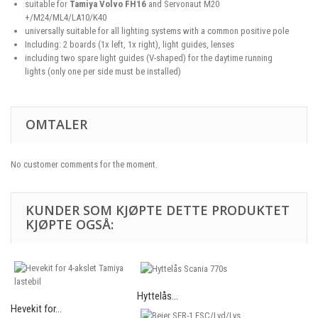
suitable for
Tamiya Volvo FH16
and Servonaut M20
+/M24/ML4/LA10/K40
universally suitable for all lighting systems with a common positive pole
Including: 2 boards (1x left, 1x right), light guides, lenses
including two spare light guides (V-shaped) for the daytime running
lights (only one per side must be installed)
OMTALER
No customer comments for the moment.
KUNDER SOM KJØPTE DETTE PRODUKTET
KJØPTE OGSÅ:
Hyttelås...
Hevekit for...