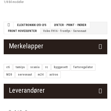
1/8 Bil-modeller
ELEKTRONIKK-LYD-LYS
LYKTER - PRINT - PÆRER
FRONT HOVEDLYKTER
Volvo FH16 - frontlys - Servonaut
Merkelapper
cti
tamiya
scania
rc
byggesett
fartsregulator
M20
servonaut
m24
actros
Leverandører