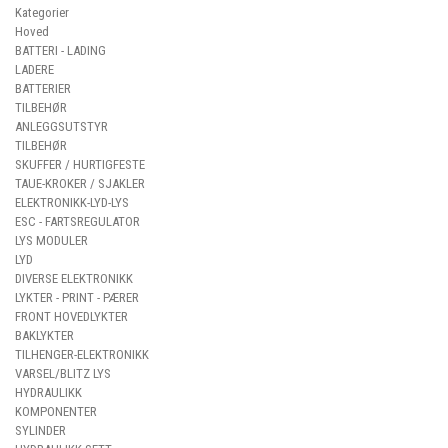
Kategorier
Hoved
BATTERI - LADING
LADERE
BATTERIER
TILBEHØR
ANLEGGSUTSTYR
TILBEHØR
SKUFFER / HURTIGFESTE
TAUE-KROKER / SJAKLER
ELEKTRONIKK-LYD-LYS
ESC - FARTSREGULATOR
LYS MODULER
LYD
DIVERSE ELEKTRONIKK
LYKTER - PRINT - PÆRER
FRONT HOVEDLYKTER
BAKLYKTER
TILHENGER-ELEKTRONIKK
VARSEL/BLITZ LYS
HYDRAULIKK
KOMPONENTER
SYLINDER