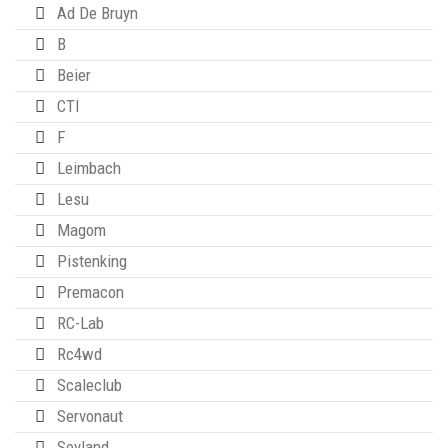
Ad De Bruyn
B
Beier
CTI
F
Leimbach
Lesu
Magom
Pistenking
Premacon
RC-Lab
Rc4wd
Scaleclub
Servonaut
Soyland