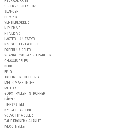
HYDRAULIKK SETT
OLJER / OLJEFYLLING
SLANGER
PUMPER
VENTILBLOKKER
NIPLER M3
NIPLER M5
LASTEBIL & UTSTYR
BYGGESETT - LASTEBIL
FØRERHUS-DELER
SCANIA R620 FØRERHUS-DELER
CHASSIS-DELER
DEKK
FELG
AKSLINGER - OPPHENG
MELLOMAKSLINGER
MOTOR - GIR
GODS - PALLER - STROPPER
PÅBYGG
TIPPSYSTEM
BYGGET LASTEBIL
VOLVO FH16 DELER
TAUE-KROKER / SJAKLER
IVECO Trakker