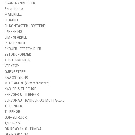
SCANIA 770s DELER
Fører figurer
MATERIELL
EL.KABEL
EL.KONTAKTER - BRYTERE
LAKKERING
LIM - SPARKEL
PLASTPROFIL
SKRUER - FESTEMIDLER
BETONGFORMER
KLISTERMERKER
VERKTØY
GJENGETAPP
RADIOSTYRING
MOTTAKERE (ekstra/reserve)
KABLER & TILBEHØR
SERVOER & TILBEHØR
SERVONAUT RADIOER OG MOTTAKERE
TILHENGER
TILBEHØR
GAFFELTRUCK
1/10 RC bil
ON ROAD 1/10 - TAMIYA
OFF ROAD 1/10