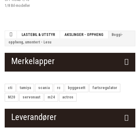
1/8 Bil-modeller
LASTEBIL & UTSTYR
AKSLINGER - OPPHENG
Boggi-
oppheng, umontert - Lesu
Merkelapper
cti
tamiya
scania
rc
byggesett
fartsregulator
M20
servonaut
m24
actros
Leverandører