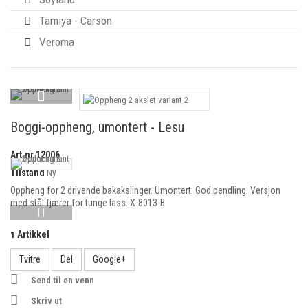
Tamiya - Carson
Veroma
Boggi-oppheng, umontert - Lesu
Art.nr
12006
Tilstand
Ny
Oppheng for 2 drivende bakakslinger. Umontert. God pendling. Versjon
med stål fjærer for tunge lass. X-8013-B
Artikkel
1
Tvitre
Del
Google+
Send til en venn
Skriv ut