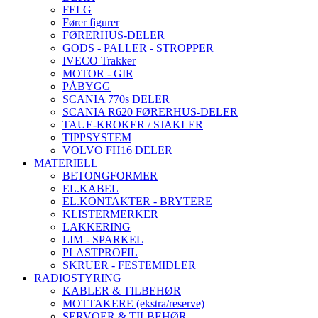
FELG
Fører figurer
FØRERHUS-DELER
GODS - PALLER - STROPPER
IVECO Trakker
MOTOR - GIR
PÅBYGG
SCANIA 770s DELER
SCANIA R620 FØRERHUS-DELER
TAUE-KROKER / SJAKLER
TIPPSYSTEM
VOLVO FH16 DELER
MATERIELL
BETONGFORMER
EL.KABEL
EL.KONTAKTER - BRYTERE
KLISTERMERKER
LAKKERING
LIM - SPARKEL
PLASTPROFIL
SKRUER - FESTEMIDLER
RADIOSTYRING
KABLER & TILBEHØR
MOTTAKERE (ekstra/reserve)
SERVOER & TILBEHØR