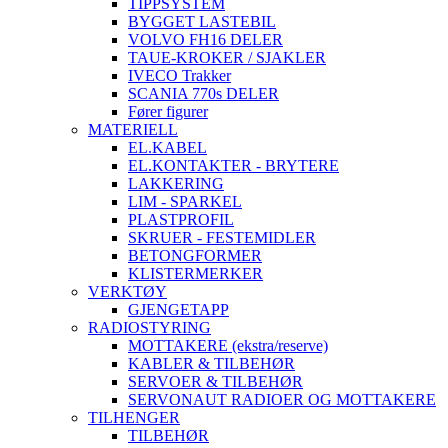
TIPPSYSTEM
BYGGET LASTEBIL
VOLVO FH16 DELER
TAUE-KROKER / SJAKLER
IVECO Trakker
SCANIA 770s DELER
Fører figurer
MATERIELL
EL.KABEL
EL.KONTAKTER - BRYTERE
LAKKERING
LIM - SPARKEL
PLASTPROFIL
SKRUER - FESTEMIDLER
BETONGFORMER
KLISTERMERKER
VERKTØY
GJENGETAPP
RADIOSTYRING
MOTTAKERE (ekstra/reserve)
KABLER & TILBEHØR
SERVOER & TILBEHØR
SERVONAUT RADIOER OG MOTTAKERE
TILHENGER
TILBEHØR