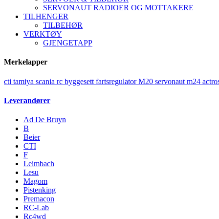
SERVONAUT RADIOER OG MOTTAKERE
TILHENGER
TILBEHØR
VERKTØY
GJENGETAPP
Merkelapper
cti
tamiya
scania
rc
byggesett
fartsregulator
M20
servonaut
m24
actro
Leverandører
Ad De Bruyn
B
Beier
CTI
F
Leimbach
Lesu
Magom
Pistenking
Premacon
RC-Lab
Rc4wd