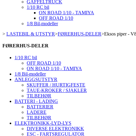
GAFFELTRUCK
1/10 RC bil
ON ROAD 1/10 - TAMIYA
OFF ROAD 1/10
1/8 Bil-modeller
>
LASTEBIL & UTSTYR
>
FØRERHUS-DELER
>
Eksos piper - V
FØRERHUS-DELER
1/10 RC bil
OFF ROAD 1/10
ON ROAD 1/10 - TAMIYA
1/8 Bil-modeller
ANLEGGSUTSTYR
SKUFFER / HURTIGFESTE
TAUE-KROKER / SJAKLER
TILBEHØR
BATTERI - LADING
BATTERIER
LADERE
TILBEHØR
ELEKTRONIKK-LYD-LYS
DIVERSE ELEKTRONIKK
ESC - FARTSREGULATOR