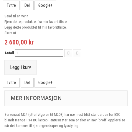
Tvitre
Del
Google+
Send til en venn
Fjern dette produktet fra min favorittliste.
Legg dette produktet til min favorittliste.
Skriv ut
2 600,00 kr
Antall
Legg i kurv
Tvitre
Del
Google+
MER INFORMASJON
Servonaut M24 (etterfølgeren til M20+) har nærmest blitt standarden for ESC
blandt mange 1:14 RC lastebil entusiaster som ønsker en mer 'proff' opplevelse
når det kommer til kjøreegenskaper og lysstyring.