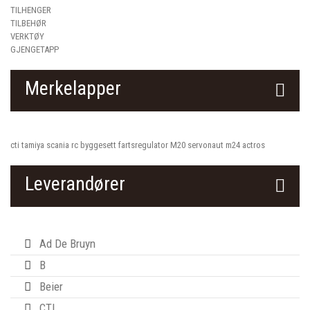
TILHENGER
TILBEHØR
VERKTØY
GJENGETAPP
Merkelapper
cti
tamiya
scania
rc
byggesett
fartsregulator
M20
servonaut
m24
actros
Leverandører
Ad De Bruyn
B
Beier
CTI