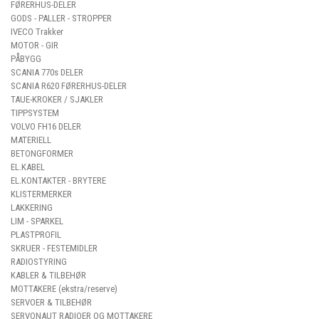
FØRERHUS-DELER
GODS - PALLER - STROPPER
IVECO Trakker
MOTOR - GIR
PÅBYGG
SCANIA 770s DELER
SCANIA R620 FØRERHUS-DELER
TAUE-KROKER / SJAKLER
TIPPSYSTEM
VOLVO FH16 DELER
MATERIELL
BETONGFORMER
EL.KABEL
EL.KONTAKTER - BRYTERE
KLISTERMERKER
LAKKERING
LIM - SPARKEL
PLASTPROFIL
SKRUER - FESTEMIDLER
RADIOSTYRING
KABLER & TILBEHØR
MOTTAKERE (ekstra/reserve)
SERVOER & TILBEHØR
SERVONAUT RADIOER OG MOTTAKERE