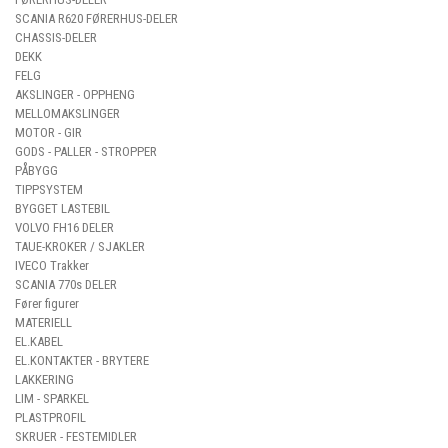
SCANIA R620 FØRERHUS-DELER
CHASSIS-DELER
DEKK
FELG
AKSLINGER - OPPHENG
MELLOMAKSLINGER
MOTOR - GIR
GODS - PALLER - STROPPER
PÅBYGG
TIPPSYSTEM
BYGGET LASTEBIL
VOLVO FH16 DELER
TAUE-KROKER / SJAKLER
IVECO Trakker
SCANIA 770s DELER
Fører figurer
MATERIELL
EL.KABEL
EL.KONTAKTER - BRYTERE
LAKKERING
LIM - SPARKEL
PLASTPROFIL
SKRUER - FESTEMIDLER