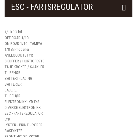
ESC - FARTSREGULATOR
1/10 RC bil
OFF ROAD 1/10
ON ROAD 1/10 - TAMIYA
1/8 Bil-modeller
ANLEGGSUTSTYR
SKUFFER / HURTIGFESTE
TAUE-KROKER / SJAKLER
TILBEHØR
BATTERI - LADING
BATTERIER
LADERE
TILBEHØR
ELEKTRONIKK-LYD-LYS
DIVERSE ELEKTRONIKK
ESC - FARTSREGULATOR
LYD
LYKTER - PRINT - PÆRER
BAKLYKTER
FRONT HOVEDLYKTER