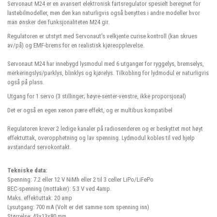
Servonaut M24 er en avansert elektronisk fartsregulator spesielt beregnet for
lastebilmodeller, men den kan naturligvis også benyttes i andre modeller hvor
man ønsker den funksjonaliteten M24 gir.
Regulatoren er utstyrt med Servonaut's velkjente curise kontroll (kan skrues
av/på) og EMF-brems for en realistisk kjøreopplevelse.
Servonaut M24 har innebygd lysmodul med 6 utganger for ryggelys, bremselys,
merkeringslys/parklys, blinklys og kjørelys. Tilkobling for lydmodul er naturligvis
også på plass.
Utgang for 1 servo (3 stillinger; høyre-senter-venstre, ikke proporsjonal)
Det er også en egen xenon pære effekt, og er multibus kompatibel
Regulatoren krever 2 ledige kanaler på radiosenderen og er beskyttet mot høyt
effektuttak, overopphetning og lav spenning. Lydmodul kobles til ved hjelp
avstandard servokontakt.
Tekniske data:
Spenning: 7.2 eller 12 V NiMh eller 2 til 3 celler LiPo/LiFePo
BEC-spenning (mottaker): 5.3 V ved 4amp.
Maks. effektuttak: 20 amp
Lysutgang: 700 mA (Volt er det samme som spenning inn)
Størrelse: 43x13x80 mm