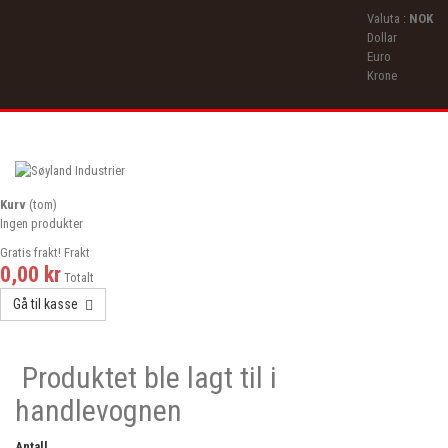
Valuta :
NOK
Dollar
Euro
Krone
Kurv
(tom)
Ingen produkter
Gratis frakt!
Frakt
0,00 kr
Totalt
Gå til kasse
Produktet ble lagt til i
handlevognen
Antall