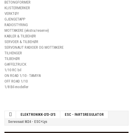
BETONGFORMER
KLISTERMERKER
VERKTØY
GJENGETAPP
RADIOSTYRING
MOTTAKERE (ekstra/reserve)
KABLER & TILBEHØR
SERVOER & TILBEHØR
SERVONAUT RADIOER OG MOTTAKERE
TILHENGER
TILBEHØR
GAFFELTRUCK
1/10 RC bil
ON ROAD 1/10 - TAMIYA
OFF ROAD 1/10
1/8 Bil-modeller
ELEKTRONIKK-LYD-LYS
ESC - FARTSREGULATOR
Servonaut M24 - ESC+Lys