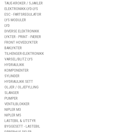
TAUE-KROKER / SJAKLER
ELEKTRONIKK-LYD-LYS
ESC - FARTSREGULATOR
LYS MODULER
LYD
DIVERSE ELEKTRONIKK
LYKTER - PRINT - PÆRER
FRONT HOVEDLYKTER
BAKLYKTER
TILHENGER-ELEKTRONIKK
VARSEL/BLITZ LYS
HYDRAULIKK
KOMPONENTER
SYLINDER
HYDRAULIKK SETT
OLJER / OLJEFYLLING
SLANGER
PUMPER
VENTILBLOKKER
NIPLER M3
NIPLER M5
LASTEBIL & UTSTYR
BYGGESETT - LASTEBIL
FØRERHUS-DELER