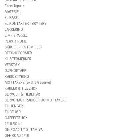
Fører figurer
MATERIELL
EL.KABEL
EL.KONTAKTER - BRYTERE
LAKKERING
LIM - SPARKEL
PLASTPROFIL
SKRUER - FESTEMIDLER
BETONGFORMER
KLISTERMERKER
VERKTØY
GJENGETAPP
RADIOSTYRING
MOTTAKERE (ekstra/reserve)
KABLER & TILBEHØR
SERVOER & TILBEHØR
SERVONAUT RADIOER OG MOTTAKERE
TILHENGER
TILBEHØR
GAFFELTRUCK
1/10 RC bil
ON ROAD 1/10 - TAMIYA
OFF ROAD 1/10