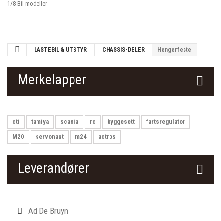
1/8 Bil-modeller
LASTEBIL & UTSTYR
CHASSIS-DELER
Hengerfeste
Merkelapper
cti
tamiya
scania
rc
byggesett
fartsregulator
M20
servonaut
m24
actros
Leverandører
Ad De Bruyn