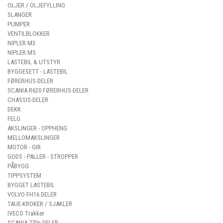
OLJER / OLJEFYLLING
SLANGER
PUMPER
VENTILBLOKKER
NIPLER M3
NIPLER M5
LASTEBIL & UTSTYR
BYGGESETT - LASTEBIL
FØRERHUS-DELER
SCANIA R620 FØRERHUS-DELER
CHASSIS-DELER
DEKK
FELG
AKSLINGER - OPPHENG
MELLOMAKSLINGER
MOTOR - GIR
GODS - PALLER - STROPPER
PÅBYGG
TIPPSYSTEM
BYGGET LASTEBIL
VOLVO FH16 DELER
TAUE-KROKER / SJAKLER
IVECO Trakker
SCANIA 770s DELER