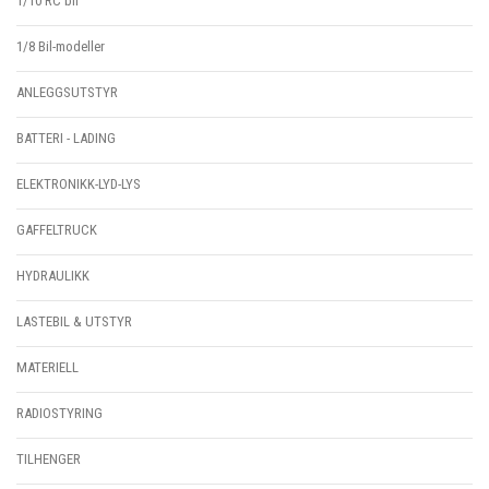
1/10 RC bil
1/8 Bil-modeller
ANLEGGSUTSTYR
BATTERI - LADING
ELEKTRONIKK-LYD-LYS
GAFFELTRUCK
HYDRAULIKK
LASTEBIL & UTSTYR
MATERIELL
RADIOSTYRING
TILHENGER