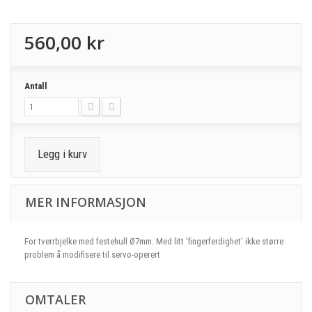
560,00 kr
Antall
Legg i kurv
MER INFORMASJON
For tverrbjelke med festehull Ø7mm. Med litt 'fingerferdighet' ikke større
problem å modifisere til servo-operert
OMTALER