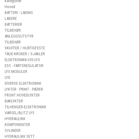
Kategorier
Hoved
BATTERI - LADING
LADERE
BATTERIER
TILBEHØR
ANLEGGSUTSTYR
TILBEHØR
SKUFFER / HURTIGFESTE
TAUE-KROKER / SJAKLER
ELEKTRONIKK-LYD-LYS
ESC - FARTSREGULATOR
LYS MODULER
LYD
DIVERSE ELEKTRONIKK
LYKTER - PRINT - PÆRER
FRONT HOVEDLYKTER
BAKLYKTER
TILHENGER-ELEKTRONIKK
VARSEL/BLITZ LYS
HYDRAULIKK
KOMPONENTER
SYLINDER
HYDRAULIKK SETT