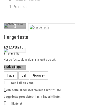
Veroma
Hengerfeste
Art.nr
11028
Tilstand
Ny
Hengerfeste, aluminium, manuelt operert.
3
Stk på lager
Tvitre
Del
Google+
Send til en venn
Fjern dette produktet fra min favorittliste.
Legg dette produktet til min favorittliste.
Skriv ut