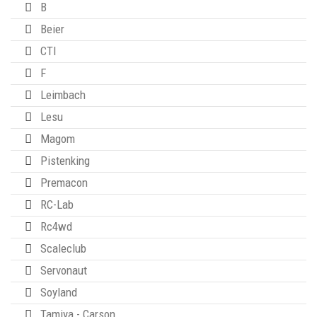
B
Beier
CTI
F
Leimbach
Lesu
Magom
Pistenking
Premacon
RC-Lab
Rc4wd
Scaleclub
Servonaut
Soyland
Tamiya - Carson