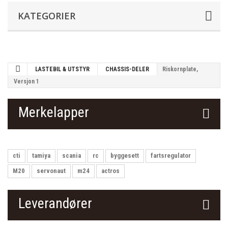
KATEGORIER
LASTEBIL & UTSTYR
CHASSIS-DELER
Riskornplate,
Versjon 1
Merkelapper
cti
tamiya
scania
rc
byggesett
fartsregulator
M20
servonaut
m24
actros
Leverandører