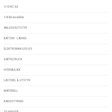
1/10 RC bil
1/8 Bil-modeller
ANLEGGSUTSTYR
BATTERI - LADING
ELEKTRONIKK-LYD-LYS
GAFFELTRUCK
HYDRAULIKK
LASTEBIL & UTSTYR
MATERIELL
RADIOSTYRING
TILHENGER