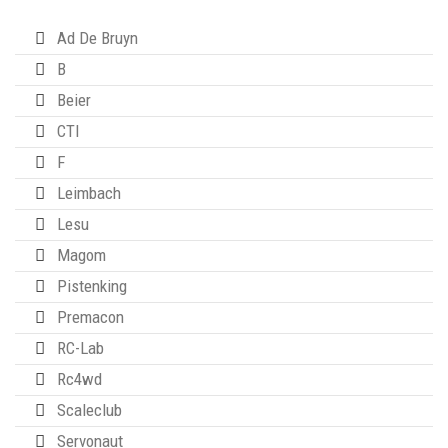
Ad De Bruyn
B
Beier
CTI
F
Leimbach
Lesu
Magom
Pistenking
Premacon
RC-Lab
Rc4wd
Scaleclub
Servonaut