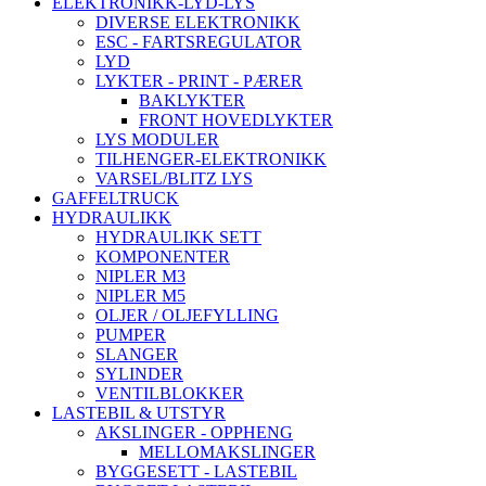
ELEKTRONIKK-LYD-LYS
DIVERSE ELEKTRONIKK
ESC - FARTSREGULATOR
LYD
LYKTER - PRINT - PÆRER
BAKLYKTER
FRONT HOVEDLYKTER
LYS MODULER
TILHENGER-ELEKTRONIKK
VARSEL/BLITZ LYS
GAFFELTRUCK
HYDRAULIKK
HYDRAULIKK SETT
KOMPONENTER
NIPLER M3
NIPLER M5
OLJER / OLJEFYLLING
PUMPER
SLANGER
SYLINDER
VENTILBLOKKER
LASTEBIL & UTSTYR
AKSLINGER - OPPHENG
MELLOMAKSLINGER
BYGGESETT - LASTEBIL