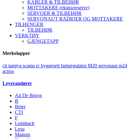
KABLER & TILBEHØR
MOTTAKERE (ekstra/reserve)
SERVOER & TILBEHØR
SERVONAUT RADIOER OG MOTTAKERE
TILHENGER
TILBEHØR
VERKTØY
GJENGETAPP
Merkelapper
cti
tamiya
scania
rc
byggesett
fartsregulator
M20
servonaut
m24
actros
Leverandører
Ad De Bruyn
B
Beier
CTI
F
Leimbach
Lesu
Magom