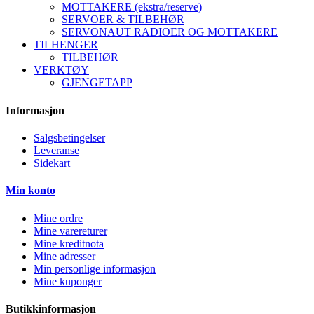
MOTTAKERE (ekstra/reserve)
SERVOER & TILBEHØR
SERVONAUT RADIOER OG MOTTAKERE
TILHENGER
TILBEHØR
VERKTØY
GJENGETAPP
Informasjon
Salgsbetingelser
Leveranse
Sidekart
Min konto
Mine ordre
Mine varereturer
Mine kreditnota
Mine adresser
Min personlige informasjon
Mine kuponger
Butikkinformasjon