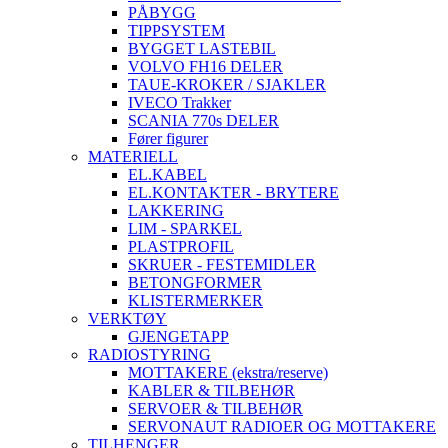
PÅBYGG
TIPPSYSTEM
BYGGET LASTEBIL
VOLVO FH16 DELER
TAUE-KROKER / SJAKLER
IVECO Trakker
SCANIA 770s DELER
Fører figurer
MATERIELL
EL.KABEL
EL.KONTAKTER - BRYTERE
LAKKERING
LIM - SPARKEL
PLASTPROFIL
SKRUER - FESTEMIDLER
BETONGFORMER
KLISTERMERKER
VERKTØY
GJENGETAPP
RADIOSTYRING
MOTTAKERE (ekstra/reserve)
KABLER & TILBEHØR
SERVOER & TILBEHØR
SERVONAUT RADIOER OG MOTTAKERE
TILHENGER