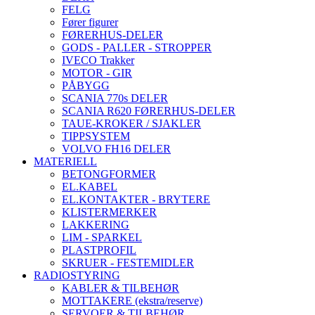
FELG
Fører figurer
FØRERHUS-DELER
GODS - PALLER - STROPPER
IVECO Trakker
MOTOR - GIR
PÅBYGG
SCANIA 770s DELER
SCANIA R620 FØRERHUS-DELER
TAUE-KROKER / SJAKLER
TIPPSYSTEM
VOLVO FH16 DELER
MATERIELL
BETONGFORMER
EL.KABEL
EL.KONTAKTER - BRYTERE
KLISTERMERKER
LAKKERING
LIM - SPARKEL
PLASTPROFIL
SKRUER - FESTEMIDLER
RADIOSTYRING
KABLER & TILBEHØR
MOTTAKERE (ekstra/reserve)
SERVOER & TILBEHØR