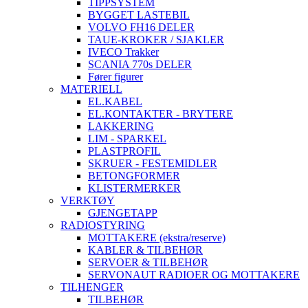
TIPPSYSTEM
BYGGET LASTEBIL
VOLVO FH16 DELER
TAUE-KROKER / SJAKLER
IVECO Trakker
SCANIA 770s DELER
Fører figurer
MATERIELL
EL.KABEL
EL.KONTAKTER - BRYTERE
LAKKERING
LIM - SPARKEL
PLASTPROFIL
SKRUER - FESTEMIDLER
BETONGFORMER
KLISTERMERKER
VERKTØY
GJENGETAPP
RADIOSTYRING
MOTTAKERE (ekstra/reserve)
KABLER & TILBEHØR
SERVOER & TILBEHØR
SERVONAUT RADIOER OG MOTTAKERE
TILHENGER
TILBEHØR