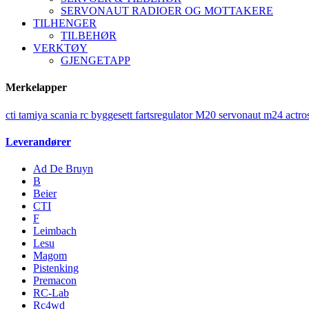
SERVONAUT RADIOER OG MOTTAKERE
TILHENGER
TILBEHØR
VERKTØY
GJENGETAPP
Merkelapper
cti
tamiya
scania
rc
byggesett
fartsregulator
M20
servonaut
m24
actro
Leverandører
Ad De Bruyn
B
Beier
CTI
F
Leimbach
Lesu
Magom
Pistenking
Premacon
RC-Lab
Rc4wd