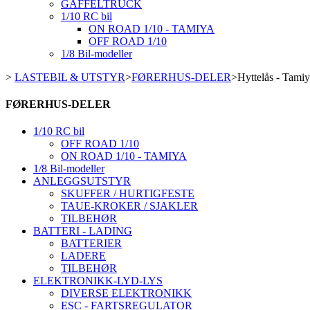
GAFFELTRUCK
1/10 RC bil
ON ROAD 1/10 - TAMIYA
OFF ROAD 1/10
1/8 Bil-modeller
>
LASTEBIL & UTSTYR
>
FØRERHUS-DELER
>
Hyttelås - Tamiy
FØRERHUS-DELER
1/10 RC bil
OFF ROAD 1/10
ON ROAD 1/10 - TAMIYA
1/8 Bil-modeller
ANLEGGSUTSTYR
SKUFFER / HURTIGFESTE
TAUE-KROKER / SJAKLER
TILBEHØR
BATTERI - LADING
BATTERIER
LADERE
TILBEHØR
ELEKTRONIKK-LYD-LYS
DIVERSE ELEKTRONIKK
ESC - FARTSREGULATOR