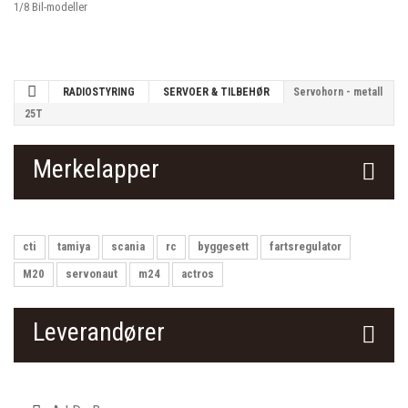
1/8 Bil-modeller
RADIOSTYRING
SERVOER & TILBEHØR
Servohorn - metall
25T
Merkelapper
cti
tamiya
scania
rc
byggesett
fartsregulator
M20
servonaut
m24
actros
Leverandører