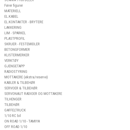
Fører figurer
MATERIELL
EL.KABEL
EL.KONTAKTER - BRYTERE
LAKKERING
LIM - SPARKEL
PLASTPROFIL
SKRUER - FESTEMIDLER
BETONGFORMER
KLISTERMERKER
VERKTØY
GJENGETAPP
RADIOSTYRING
MOTTAKERE (ekstra/reserve)
KABLER & TILBEHØR
SERVOER & TILBEHØR
SERVONAUT RADIOER OG MOTTAKERE
TILHENGER
TILBEHØR
GAFFELTRUCK
1/10 RC bil
ON ROAD 1/10 - TAMIYA
OFF ROAD 1/10