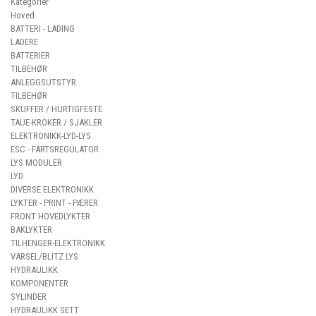
Kategorier
Hoved
BATTERI - LADING
LADERE
BATTERIER
TILBEHØR
ANLEGGSUTSTYR
TILBEHØR
SKUFFER / HURTIGFESTE
TAUE-KROKER / SJAKLER
ELEKTRONIKK-LYD-LYS
ESC - FARTSREGULATOR
LYS MODULER
LYD
DIVERSE ELEKTRONIKK
LYKTER - PRINT - PÆRER
FRONT HOVEDLYKTER
BAKLYKTER
TILHENGER-ELEKTRONIKK
VARSEL/BLITZ LYS
HYDRAULIKK
KOMPONENTER
SYLINDER
HYDRAULIKK SETT