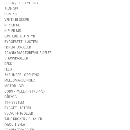
OLJER / OLJEFYLLING
SLANGER
PUMPER
VENTILBLOKKER
NIPLER M3
NIPLER M5
LASTEBIL & UTSTYR
BYGGESETT - LASTEBIL
FØRERHUS-DELER
SCANIA R620 FØRERHUS-DELER
CHASSIS-DELER
DEKK
FELG
AKSLINGER - OPPHENG
MELLOMAKSLINGER
MOTOR - GIR
GODS - PALLER - STROPPER
PÅBYGG
TIPPSYSTEM
BYGGET LASTEBIL
VOLVO FH16 DELER
TAUE-KROKER / SJAKLER
IVECO Trakker
SCANIA 770s DELER