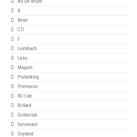
Ad De Bruyn
B
Beier
CTI
F
Leimbach
Lesu
Magom
Pistenking
Premacon
RC-Lab
Rc4wd
Scaleclub
Servonaut
Soyland