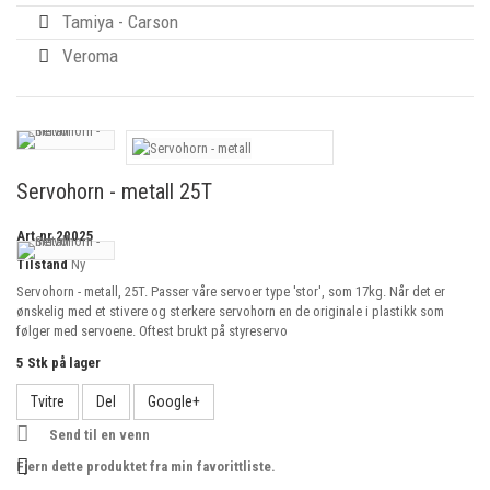
Tamiya - Carson
Veroma
Servohorn - metall 25T
Art.nr
20025
Tilstand
Ny
Servohorn - metall, 25T. Passer våre servoer type 'stor', som 17kg. Når det er
ønskelig med et stivere og sterkere servohorn en de originale i plastikk som
følger med servoene. Oftest brukt på styreservo
5
Stk på lager
Tvitre
Del
Google+
Send til en venn
Fjern dette produktet fra min favorittliste.