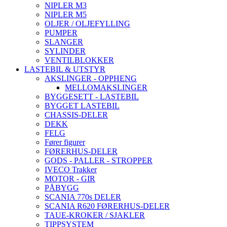
NIPLER M3
NIPLER M5
OLJER / OLJEFYLLING
PUMPER
SLANGER
SYLINDER
VENTILBLOKKER
LASTEBIL & UTSTYR
AKSLINGER - OPPHENG
MELLOMAKSLINGER
BYGGESETT - LASTEBIL
BYGGET LASTEBIL
CHASSIS-DELER
DEKK
FELG
Fører figurer
FØRERHUS-DELER
GODS - PALLER - STROPPER
IVECO Trakker
MOTOR - GIR
PÅBYGG
SCANIA 770s DELER
SCANIA R620 FØRERHUS-DELER
TAUE-KROKER / SJAKLER
TIPPSYSTEM