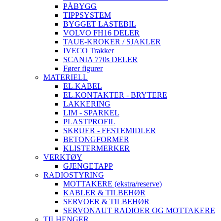
PÅBYGG
TIPPSYSTEM
BYGGET LASTEBIL
VOLVO FH16 DELER
TAUE-KROKER / SJAKLER
IVECO Trakker
SCANIA 770s DELER
Fører figurer
MATERIELL
EL.KABEL
EL.KONTAKTER - BRYTERE
LAKKERING
LIM - SPARKEL
PLASTPROFIL
SKRUER - FESTEMIDLER
BETONGFORMER
KLISTERMERKER
VERKTØY
GJENGETAPP
RADIOSTYRING
MOTTAKERE (ekstra/reserve)
KABLER & TILBEHØR
SERVOER & TILBEHØR
SERVONAUT RADIOER OG MOTTAKERE
TILHENGER