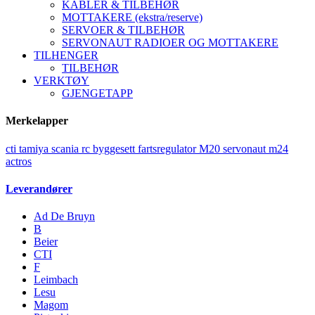
KABLER & TILBEHØR
MOTTAKERE (ekstra/reserve)
SERVOER & TILBEHØR
SERVONAUT RADIOER OG MOTTAKERE
TILHENGER
TILBEHØR
VERKTØY
GJENGETAPP
Merkelapper
cti
tamiya
scania
rc
byggesett
fartsregulator
M20
servonaut
m24
actros
Leverandører
Ad De Bruyn
B
Beier
CTI
F
Leimbach
Lesu
Magom