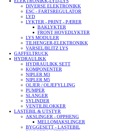
ELEKTRONIKK-LYD-LYS
DIVERSE ELEKTRONIKK
ESC - FARTSREGULATOR
LYD
LYKTER - PRINT - PÆRER
BAKLYKTER
FRONT HOVEDLYKTER
LYS MODULER
TILHENGER-ELEKTRONIKK
VARSEL/BLITZ LYS
GAFFELTRUCK
HYDRAULIKK
HYDRAULIKK SETT
KOMPONENTER
NIPLER M3
NIPLER M5
OLJER / OLJEFYLLING
PUMPER
SLANGER
SYLINDER
VENTILBLOKKER
LASTEBIL & UTSTYR
AKSLINGER - OPPHENG
MELLOMAKSLINGER
BYGGESETT - LASTEBIL