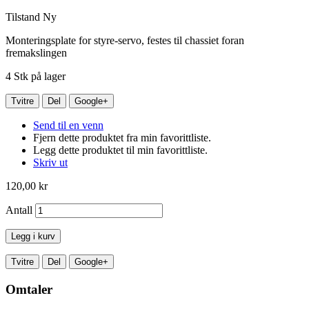
Tilstand
Ny
Monteringsplate for styre-servo, festes til chassiet foran
fremakslingen
4
Stk på lager
Tvitre
Del
Google+
Send til en venn
Fjern dette produktet fra min favorittliste.
Legg dette produktet til min favorittliste.
Skriv ut
120,00 kr
Antall
Legg i kurv
Tvitre
Del
Google+
Omtaler