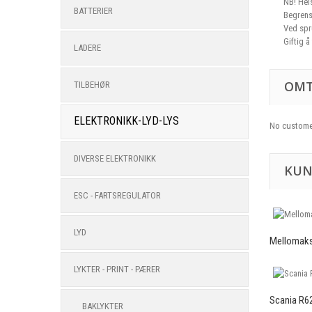
NB! Hel
BATTERIER
Begrens
Ved spr
Giftig å
LADERE
OMT
TILBEHØR
ELEKTRONIKK-LYD-LYS
No custome
DIVERSE ELEKTRONIKK
KUN
ESC - FARTSREGULATOR
LYD
Mellomaksl
LYKTER - PRINT - PÆRER
Scania R62
BAKLYKTER