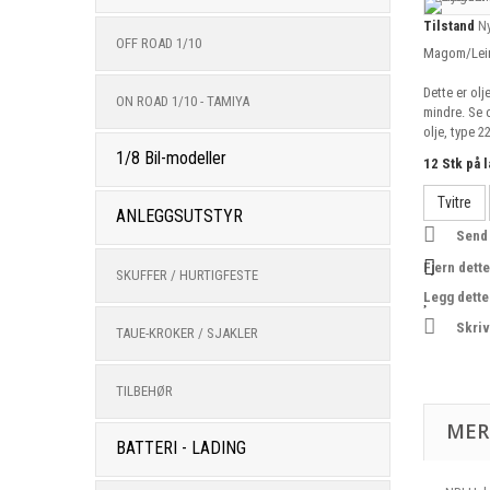
Tilstand
N
OFF ROAD 1/10
Magom/Leimb
Dette er ol
ON ROAD 1/10 - TAMIYA
mindre. Se 
olje, type 2
1/8 Bil-modeller
12
Stk på 
Tvitre
ANLEGGSUTSTYR
Send 
Fjern dette
SKUFFER / HURTIGFESTE
Legg dette 
Skriv
TAUE-KROKER / SJAKLER
TILBEHØR
MER
BATTERI - LADING