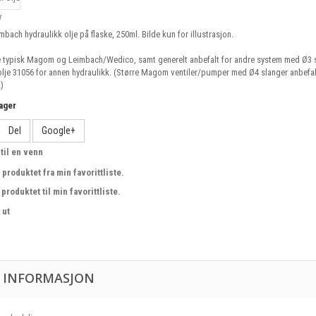
y
ach hydraulikk olje på flaske, 250ml. Bilde kun for illustrasjon.
je typisk Magom og Leimbach/Wedico, samt generelt anbefalt for andre system med Ø3 
olje 31056 for annen hydraulikk. (Større Magom ventiler/pumper med Ø4 slanger anbefal
2)
lager
Del
Google+
til en venn
 produktet fra min favorittliste.
produktet til min favorittliste.
 ut
 INFORMASJON