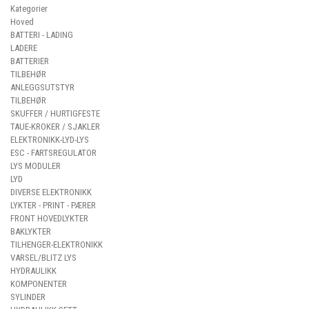
Kategorier
Hoved
BATTERI - LADING
LADERE
BATTERIER
TILBEHØR
ANLEGGSUTSTYR
TILBEHØR
SKUFFER / HURTIGFESTE
TAUE-KROKER / SJAKLER
ELEKTRONIKK-LYD-LYS
ESC - FARTSREGULATOR
LYS MODULER
LYD
DIVERSE ELEKTRONIKK
LYKTER - PRINT - PÆRER
FRONT HOVEDLYKTER
BAKLYKTER
TILHENGER-ELEKTRONIKK
VARSEL/BLITZ LYS
HYDRAULIKK
KOMPONENTER
SYLINDER