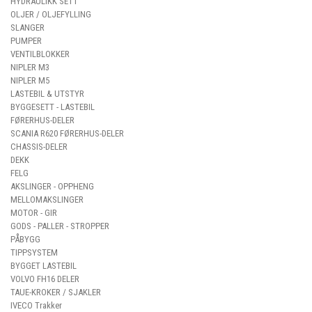
HYDRAULIKK SETT
OLJER / OLJEFYLLING
SLANGER
PUMPER
VENTILBLOKKER
NIPLER M3
NIPLER M5
LASTEBIL & UTSTYR
BYGGESETT - LASTEBIL
FØRERHUS-DELER
SCANIA R620 FØRERHUS-DELER
CHASSIS-DELER
DEKK
FELG
AKSLINGER - OPPHENG
MELLOMAKSLINGER
MOTOR - GIR
GODS - PALLER - STROPPER
PÅBYGG
TIPPSYSTEM
BYGGET LASTEBIL
VOLVO FH16 DELER
TAUE-KROKER / SJAKLER
IVECO Trakker