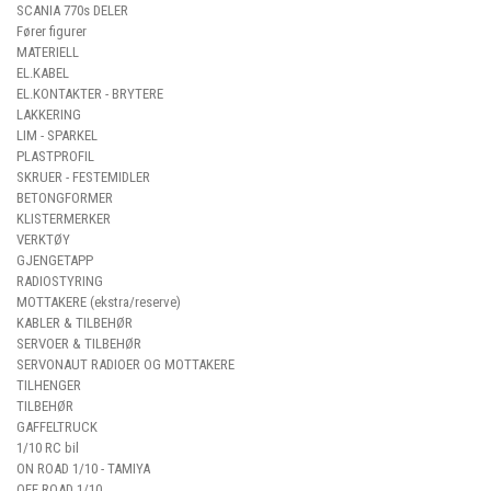
SCANIA 770s DELER
Fører figurer
MATERIELL
EL.KABEL
EL.KONTAKTER - BRYTERE
LAKKERING
LIM - SPARKEL
PLASTPROFIL
SKRUER - FESTEMIDLER
BETONGFORMER
KLISTERMERKER
VERKTØY
GJENGETAPP
RADIOSTYRING
MOTTAKERE (ekstra/reserve)
KABLER & TILBEHØR
SERVOER & TILBEHØR
SERVONAUT RADIOER OG MOTTAKERE
TILHENGER
TILBEHØR
GAFFELTRUCK
1/10 RC bil
ON ROAD 1/10 - TAMIYA
OFF ROAD 1/10