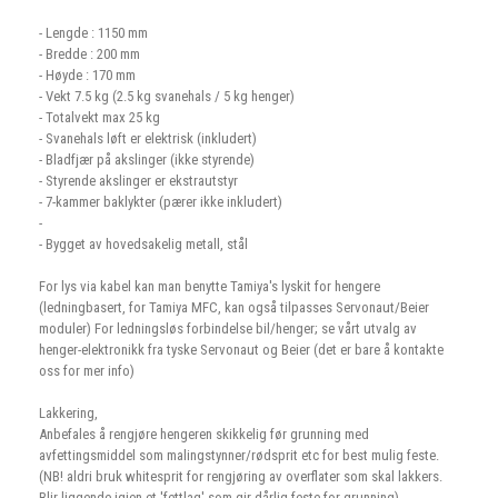
- Lengde : 1150 mm
- Bredde : 200 mm
- Høyde : 170 mm
- Vekt 7.5 kg (2.5 kg svanehals / 5 kg henger)
- Totalvekt max 25 kg
- Svanehals løft er elektrisk (inkludert)
- Bladfjær på akslinger (ikke styrende)
- Styrende akslinger er ekstrautstyr
- 7
-
kammer
baklykter (pærer ikke inkludert)
-
- Bygget av hovedsakelig metall, stål
For lys via kabel kan man benytte Tamiya's lyskit for hengere
(ledningbasert, for Tamiya MFC, kan også tilpasses Servonaut/Beier
moduler) For ledningsløs forbindelse bil/henger; se vårt utvalg av
henger-elektronikk fra tyske Servonaut og Beier (det er bare å kontakte
oss for mer info)
Lakkering,
Anbefales å rengjøre hengeren skikkelig før grunning med
avfettingsmiddel som malingstynner/rødsprit etc for best mulig feste.
(NB! aldri bruk whitesprit for rengjøring av overflater som skal lakkers.
Blir liggende igjen et 'fettlag' som gir dårlig feste for grunning)