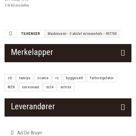
1/8 Bil-modeller
TILHENGER
Maskinsemi - 3 akslet m/svanehals - 907700
Merkelapper
cti
tamiya
scania
rc
byggesett
fartsregulator
M20
servonaut
m24
actros
Leverandører
Ad De Bruyn