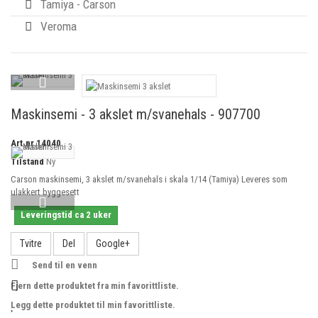
Tamiya - Carson
Veroma
Maskinsemi - 3 akslet m/svanehals - 907700
Art.nr
14040
Tilstand
Ny
Carson maskinsemi, 3 akslet m/svanehals i skala 1/14 (Tamiya) Leveres som
ulakkert byggesett
Leveringstid ca 2 uker
Tvitre
Del
Google+
Send til en venn
Fjern dette produktet fra min favorittliste.
Legg dette produktet til min favorittliste.