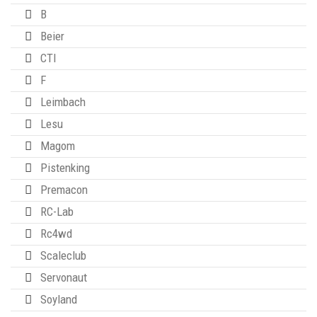
B
Beier
CTI
F
Leimbach
Lesu
Magom
Pistenking
Premacon
RC-Lab
Rc4wd
Scaleclub
Servonaut
Soyland