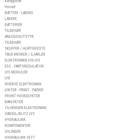
Kategorier
Hoved
BATTERI - LADING
LADERE
BATTERIER
TILBEHØR
ANLEGGSUTSTYR
TILBEHØR
SKUFFER / HURTIGFESTE
TAUE-KROKER / SJAKLER
ELEKTRONIKK-LYD-LYS
ESC - FARTSREGULATOR
LYS MODULER
LYD
DIVERSE ELEKTRONIKK
LYKTER - PRINT - PÆRER
FRONT HOVEDLYKTER
BAKLYKTER
TILHENGER-ELEKTRONIKK
VARSEL/BLITZ LYS
HYDRAULIKK
KOMPONENTER
SYLINDER
HYDRAULIKK SETT