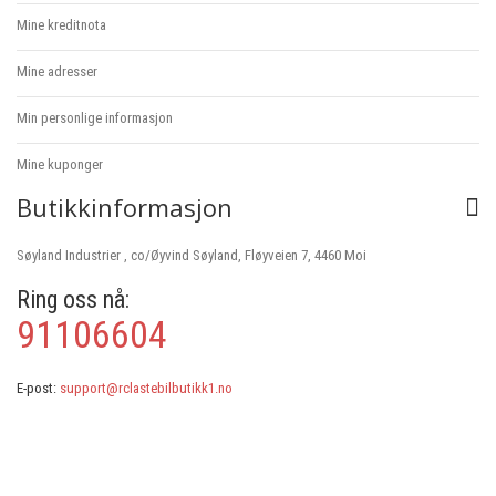
Mine kreditnota
Mine adresser
Min personlige informasjon
Mine kuponger
Butikkinformasjon
Søyland Industrier , co/Øyvind Søyland, Fløyveien 7, 4460 Moi
Ring oss nå:
91106604
E-post:
support@rclastebilbutikk1.no