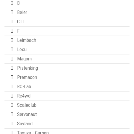
B
Beier
CTI
F
Leimbach
Lesu
Magom
Pistenking
Premacon
RC-Lab
Rc4wd
Scaleclub
Servonaut
Soyland
Tamiya - Carson