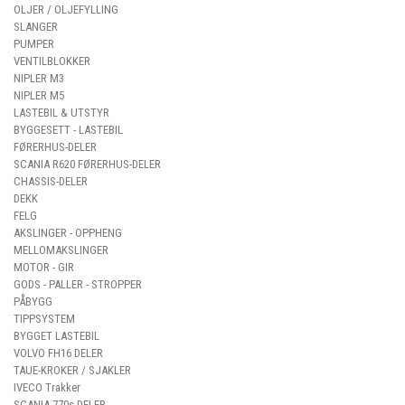
OLJER / OLJEFYLLING
SLANGER
PUMPER
VENTILBLOKKER
NIPLER M3
NIPLER M5
LASTEBIL & UTSTYR
BYGGESETT - LASTEBIL
FØRERHUS-DELER
SCANIA R620 FØRERHUS-DELER
CHASSIS-DELER
DEKK
FELG
AKSLINGER - OPPHENG
MELLOMAKSLINGER
MOTOR - GIR
GODS - PALLER - STROPPER
PÅBYGG
TIPPSYSTEM
BYGGET LASTEBIL
VOLVO FH16 DELER
TAUE-KROKER / SJAKLER
IVECO Trakker
SCANIA 770s DELER