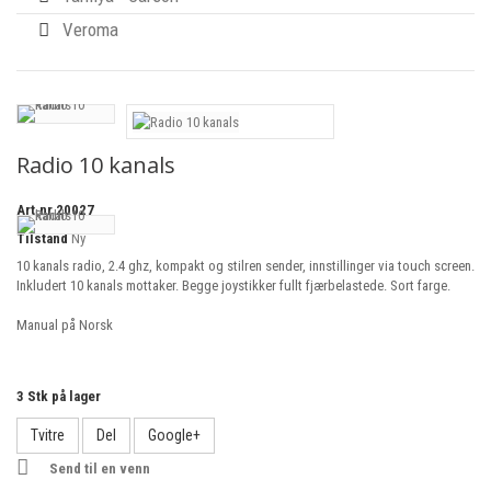
Veroma
Radio 10 kanals
Art.nr
20027
Tilstand
Ny
10 kanals radio, 2.4 ghz, kompakt og stilren sender, innstillinger via touch screen.
Inkludert 10 kanals mottaker. Begge joystikker fullt fjærbelastede. Sort farge.
Manual på Norsk
3
Stk på lager
Tvitre
Del
Google+
Send til en venn