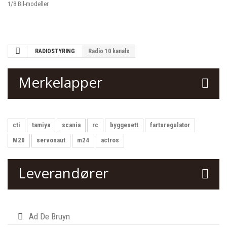
1/8 Bil-modeller
RADIOSTYRING
Radio 10 kanals
Merkelapper
cti
tamiya
scania
rc
byggesett
fartsregulator
M20
servonaut
m24
actros
Leverandører
Ad De Bruyn