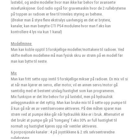
lastebil, og andre modeller hvor man ikke har behov for avanserte
mixefunksjoner. God radio også for gravemaskin hvor de 2 rullebryterne
på toppen av radioen er fine til trinnløs styring av beltene.
(Ønsker man å styre flere ekstralys uavhengig en det er brytere,
kanaler, kan man benytte CTI PS4 modulene hvor man f.eks kan
kontrollere 4 lys via kun 1 kanal)
Modellminne
Man kan koble opptil 5 forskjellige modeller/mottakere til radioen. Ved
skifte mellom modellene må man fysisk skru av strøm på en modell før
man kan bytte til neste.
Mix
Man kan fritt sette opp inntil 5 forskjellige mikser på radioen. En mix vil si
at når man kjører en servo, eller motor, vil en annen servo/motor gå
samtidig med et bestemt utslag/hastighet som kan programeres.
Mix funksjon er det lite behov for på lastebil, men på hydraulisk
anleggsmaskin er det nyttig. Man kan bruke mix til å sette opp pumpe til
å kun gå når en av ventilservoene aktiveres. På den måten sparer man
strøm ved at pumpe ikke går når hydraulikk ikke er i bruk. Alternativt er
det brukt at pumpe går på 'tomgang' f.eks 30% av full hastighet til
normalt og hastighet kjøres opp når ventiler aktiveres.
6 porposjonale kanaler : 4 på joystikkene & 2 stk selvsentreredne
rullebrytere