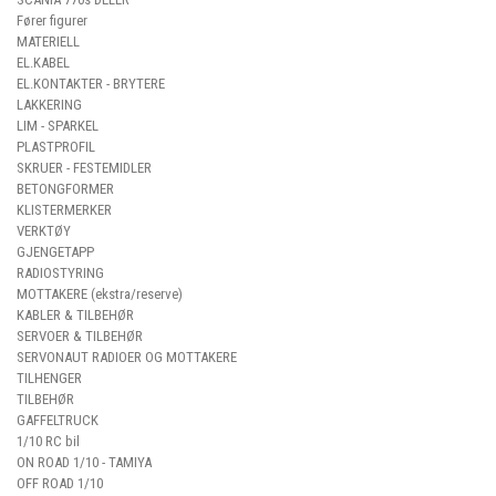
Fører figurer
MATERIELL
EL.KABEL
EL.KONTAKTER - BRYTERE
LAKKERING
LIM - SPARKEL
PLASTPROFIL
SKRUER - FESTEMIDLER
BETONGFORMER
KLISTERMERKER
VERKTØY
GJENGETAPP
RADIOSTYRING
MOTTAKERE (ekstra/reserve)
KABLER & TILBEHØR
SERVOER & TILBEHØR
SERVONAUT RADIOER OG MOTTAKERE
TILHENGER
TILBEHØR
GAFFELTRUCK
1/10 RC bil
ON ROAD 1/10 - TAMIYA
OFF ROAD 1/10