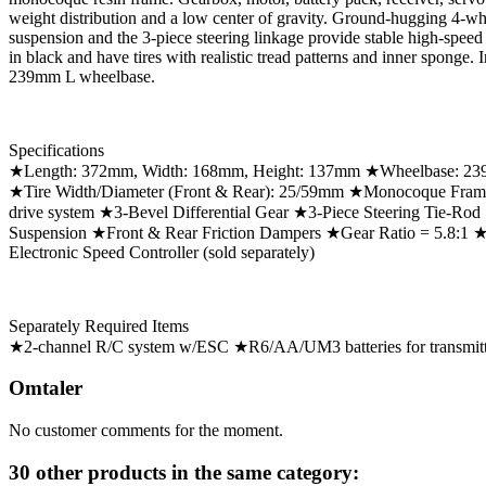
weight distribution and a low center of gravity. Ground-hugging 4-
suspension and the 3-piece steering linkage provide stable high-spee
in black and have tires with realistic tread patterns and inner sponge. In
239mm L wheelbase.
Specifications
★Length: 372mm, Width: 168mm, Height: 137mm ★Wheelbase: 23
★Tire Width/Diameter (Front & Rear): 25/59mm ★Monocoque Frame
drive system ★3-Bevel Differential Gear ★3-Piece Steering Tie-R
Suspension ★Front & Rear Friction Dampers ★Gear Ratio = 5.8:1 
Electronic Speed Controller (sold separately)
Separately Required Items
★2-channel R/C system w/ESC ★R6/AA/UM3 batteries for transmitt
Omtaler
No customer comments for the moment.
30 other products in the same category: