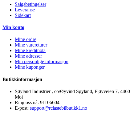
Salgsbetingelser
Leveranse
Sidekart
Min konto
Mine ordre
Mine varereturer
Mine kreditnota
Mine adresser
Min personlige informasjon
Mine kuponger
Butikkinformasjon
Søyland Industrier , co/Øyvind Søyland, Fløyveien 7, 4460
Moi
Ring oss nå:
91106604
E-post:
support@rclastebilbutikk1.no