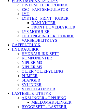
ELEKTRONIKK-LYD-LYS
DIVERSE ELEKTRONIKK
ESC - FARTSREGULATOR
LYD
LYKTER - PRINT - PÆRER
BAKLYKTER
FRONT HOVEDLYKTER
LYS MODULER
TILHENGER-ELEKTRONIKK
VARSEL/BLITZ LYS
GAFFELTRUCK
HYDRAULIKK
HYDRAULIKK SETT
KOMPONENTER
NIPLER M3
NIPLER M5
OLJER / OLJEFYLLING
PUMPER
SLANGER
SYLINDER
VENTILBLOKKER
LASTEBIL & UTSTYR
AKSLINGER - OPPHENG
MELLOMAKSLINGER
BYGGESETT - LASTEBIL