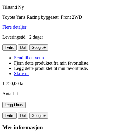
Tilstand
Ny
Toyota Yaris Racing byggesett, Front 2WD
Flere detaljer
Leveringstid +2 dager
Tvitre
Del
Google+
Send til en venn
Fjern dette produktet fra min favorittliste.
Legg dette produktet til min favorittliste.
Skriv ut
1 750,00 kr
Antall
Legg i kurv
Tvitre
Del
Google+
Mer informasjon