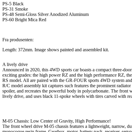
PS-5 Black
PS-31 Smoke
PS-48 Semi-Gloss Silver Anodized Aluminum
PS-60 Bright Mica Red
Fra produsenten:
Length: 372mm. Image shows painted and assembled kit.
A lively drive
Announced in 2020, this 4WD sports car boasts a compact three-door h
exciting grades: the high power RZ and the high performance RZ, the
RS model. All are paired with the GR-FOUR sports 4WD system and a 
R/C model assembly kit captures such features the prominent radiator g
spoiler, and recreates the powerful body in polycarbonate. The front w
lively drive, and uses black 11-spoke wheels with tires carved with real
M-05 Chassis: Low Center of Gravity, High Performance!
The front wheel drive M-05 chassis features a lightweight, narrow, d
monocoque resin frame. Gearbox, motor, battery pack, receiver, serv