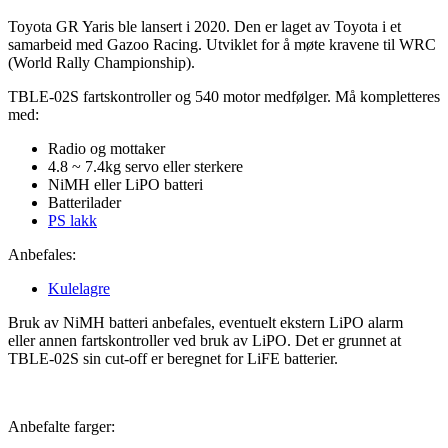
Toyota GR Yaris ble lansert i 2020. Den er laget av Toyota i et
samarbeid med Gazoo Racing. Utviklet for å møte kravene til WRC
(World Rally Championship).
TBLE-02S fartskontroller og 540 motor medfølger. Må kompletteres
med:
Radio og mottaker
4.8 ~ 7.4kg servo eller sterkere
NiMH eller LiPO batteri
Batterilader
PS lakk
Anbefales:
Kulelagre
Bruk av NiMH batteri anbefales, eventuelt ekstern LiPO alarm
eller annen fartskontroller ved bruk av LiPO. Det er grunnet at
TBLE-02S sin cut-off er beregnet for LiFE batterier.
Anbefalte farger: