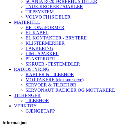
SCANIA R620 FØRERHUS-DELER
TAUE-KROKER / SJAKLER
TIPPSYSTEM
VOLVO FH16 DELER
MATERIELL
BETONGFORMER
EL.KABEL
EL.KONTAKTER - BRYTERE
KLISTERMERKER
LAKKERING
LIM - SPARKEL
PLASTPROFIL
SKRUER - FESTEMIDLER
RADIOSTYRING
KABLER & TILBEHØR
MOTTAKERE (ekstra/reserve)
SERVOER & TILBEHØR
SERVONAUT RADIOER OG MOTTAKERE
TILHENGER
TILBEHØR
VERKTØY
GJENGETAPP
Informasjon