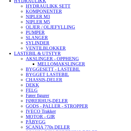
HYDRAULIKK
HYDRAULIKK SETT
KOMPONENTER
NIPLER M3
NIPLER M5
OLJER / OLJEFYLLING
PUMPER
SLANGER
SYLINDER
VENTILBLOKKER
LASTEBIL & UTSTYR
AKSLINGER - OPPHENG
MELLOMAKSLINGER
BYGGESETT - LASTEBIL
BYGGET LASTEBIL
CHASSIS-DELER
DEKK
FELG
Fører figurer
FØRERHUS-DELER
GODS - PALLER - STROPPER
IVECO Trakker
MOTOR - GIR
PÅBYGG
SCANIA 770s DELER