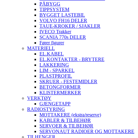
PÅBYGG
TIPPSYSTEM
BYGGET LASTEBIL
VOLVO FH16 DELER
TAUE-KROKER / SJAKLER
IVECO Trakker
SCANIA 770s DELER
Fører figurer
MATERIELL
EL.KABEL
EL.KONTAKTER - BRYTERE
LAKKERING
LIM - SPARKEL
PLASTPROFIL
SKRUER - FESTEMIDLER
BETONGFORMER
KLISTERMERKER
VERKTØY
GJENGETAPP
RADIOSTYRING
MOTTAKERE (ekstra/reserve)
KABLER & TILBEHØR
SERVOER & TILBEHØR
SERVONAUT RADIOER OG MOTTAKERE
TILHENGER