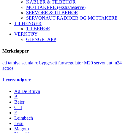
KABLER & TILBEHØR
MOTTAKERE (ekstra/reserve)
SERVOER & TILBEHØR
SERVONAUT RADIOER OG MOTTAKERE
TILHENGER
TILBEHØR
VERKTØY
GJENGETAPP
Merkelapper
cti
tamiya
scania
rc
byggesett
fartsregulator
M20
servonaut
m24
actros
Leverandører
Ad De Bruyn
B
Beier
CTI
F
Leimbach
Lesu
Magom