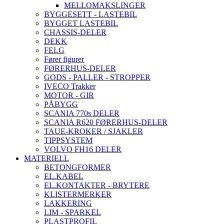
MELLOMAKSLINGER
BYGGESETT - LASTEBIL
BYGGET LASTEBIL
CHASSIS-DELER
DEKK
FELG
Fører figurer
FØRERHUS-DELER
GODS - PALLER - STROPPER
IVECO Trakker
MOTOR - GIR
PÅBYGG
SCANIA 770s DELER
SCANIA R620 FØRERHUS-DELER
TAUE-KROKER / SJAKLER
TIPPSYSTEM
VOLVO FH16 DELER
MATERIELL
BETONGFORMER
EL.KABEL
EL.KONTAKTER - BRYTERE
KLISTERMERKER
LAKKERING
LIM - SPARKEL
PLASTPROFIL