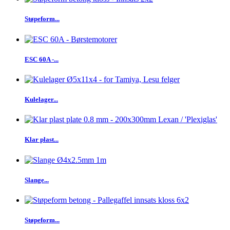
Støpeform...
ESC 60A -...
Kulelager...
Klar plast...
Slange...
Støpeform...