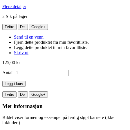
Flere detaljer
2
Stk på lager
Tvitre
Del
Google+
Send til en venn
Fjern dette produktet fra min favorittliste.
Legg dette produktet til min favorittliste.
Skriv ut
125,00 kr
Antall
Legg i kurv
Tvitre
Del
Google+
Mer informasjon
Bildet viser formen og eksempel på ferdig støpt barriere (ikke
inkludert)