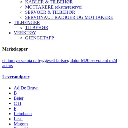
KABLER & TILBEHØR
MOTTAKERE (ekstra/reserve)
SERVOER & TILBEHØR
SERVONAUT RADIOER OG MOTTAKERE
TILHENGER
TILBEHØR
VERKTØY
GJENGETAPP
Merkelapper
cti
tamiya
scania
rc
byggesett
fartsregulator
M20
servonaut
m24
actros
Leverandører
Ad De Bruyn
B
Beier
CTI
F
Leimbach
Lesu
Magom