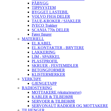
PÅBYGG
TIPPSYSTEM
BYGGET LASTEBIL
VOLVO FH16 DELER
TAUE-KROKER / SJAKLER
IVECO Trakker
SCANIA 770s DELER
Fører figurer
MATERIELL
EL.KABEL
EL.KONTAKTER - BRYTERE
LAKKERING
LIM - SPARKEL
PLASTPROFIL
SKRUER - FESTEMIDLER
BETONGFORMER
KLISTERMERKER
VERKTØY
GJENGETAPP
RADIOSTYRING
MOTTAKERE (ekstra/reserve)
KABLER & TILBEHØR
SERVOER & TILBEHØR
SERVONAUT RADIOER OG MOTTAKERE
TILHENGER