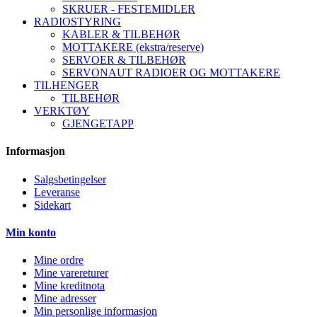
SKRUER - FESTEMIDLER
RADIOSTYRING
KABLER & TILBEHØR
MOTTAKERE (ekstra/reserve)
SERVOER & TILBEHØR
SERVONAUT RADIOER OG MOTTAKERE
TILHENGER
TILBEHØR
VERKTØY
GJENGETAPP
Informasjon
Salgsbetingelser
Leveranse
Sidekart
Min konto
Mine ordre
Mine varereturer
Mine kreditnota
Mine adresser
Min personlige informasjon