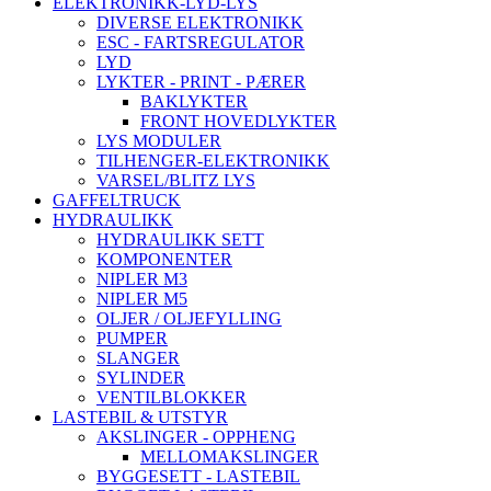
ELEKTRONIKK-LYD-LYS
DIVERSE ELEKTRONIKK
ESC - FARTSREGULATOR
LYD
LYKTER - PRINT - PÆRER
BAKLYKTER
FRONT HOVEDLYKTER
LYS MODULER
TILHENGER-ELEKTRONIKK
VARSEL/BLITZ LYS
GAFFELTRUCK
HYDRAULIKK
HYDRAULIKK SETT
KOMPONENTER
NIPLER M3
NIPLER M5
OLJER / OLJEFYLLING
PUMPER
SLANGER
SYLINDER
VENTILBLOKKER
LASTEBIL & UTSTYR
AKSLINGER - OPPHENG
MELLOMAKSLINGER
BYGGESETT - LASTEBIL