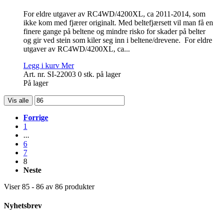
For eldre utgaver av RC4WD/4200XL, ca 2011-2014, som
ikke kom med fjærer originalt. Med beltefjærsett vil man få en
finere gange på beltene og mindre risko for skader på belter
og gir ved stein som kiler seg inn i beltene/drevene.
For eldre
utgaver av RC4WD/4200XL, ca...
Legg i kurv
Mer
Art. nr. SI-22003
0 stk. på lager
På lager
Vis alle
Forrige
1
...
6
7
8
Neste
Viser 85 - 86 av 86 produkter
Nyhetsbrev