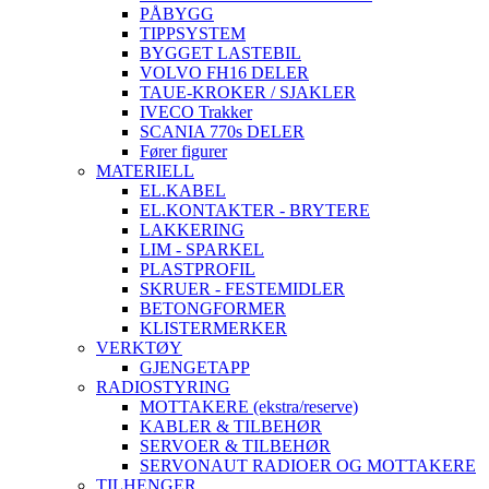
PÅBYGG
TIPPSYSTEM
BYGGET LASTEBIL
VOLVO FH16 DELER
TAUE-KROKER / SJAKLER
IVECO Trakker
SCANIA 770s DELER
Fører figurer
MATERIELL
EL.KABEL
EL.KONTAKTER - BRYTERE
LAKKERING
LIM - SPARKEL
PLASTPROFIL
SKRUER - FESTEMIDLER
BETONGFORMER
KLISTERMERKER
VERKTØY
GJENGETAPP
RADIOSTYRING
MOTTAKERE (ekstra/reserve)
KABLER & TILBEHØR
SERVOER & TILBEHØR
SERVONAUT RADIOER OG MOTTAKERE
TILHENGER