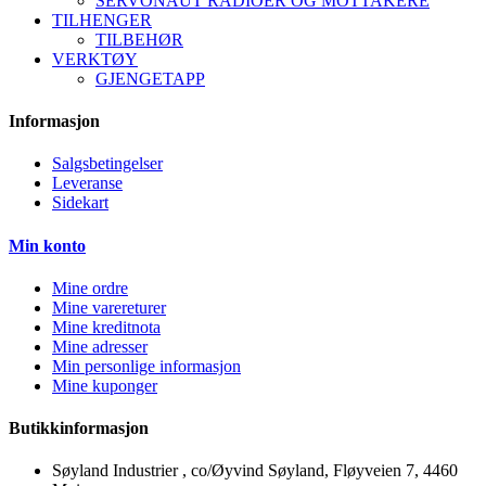
SERVONAUT RADIOER OG MOTTAKERE
TILHENGER
TILBEHØR
VERKTØY
GJENGETAPP
Informasjon
Salgsbetingelser
Leveranse
Sidekart
Min konto
Mine ordre
Mine varereturer
Mine kreditnota
Mine adresser
Min personlige informasjon
Mine kuponger
Butikkinformasjon
Søyland Industrier , co/Øyvind Søyland, Fløyveien 7, 4460