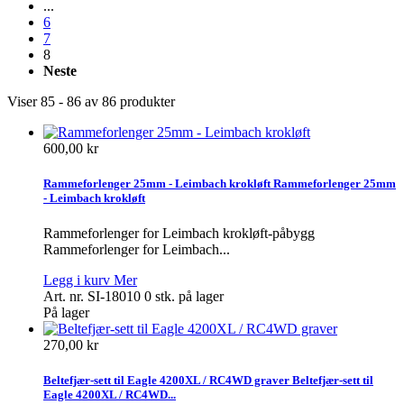
...
6
7
8
Neste
Viser 85 - 86 av 86 produkter
600,00 kr
Rammeforlenger 25mm - Leimbach krokløft
Rammeforlenger 25mm
- Leimbach krokløft
Rammeforlenger for Leimbach krokløft-påbygg
Rammeforlenger for Leimbach...
Legg i kurv
Mer
Art. nr. SI-18010
0 stk. på lager
På lager
270,00 kr
Beltefjær-sett til Eagle 4200XL / RC4WD graver
Beltefjær-sett til
Eagle 4200XL / RC4WD...